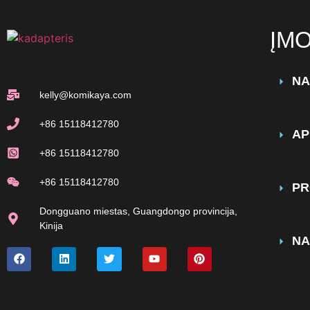
ĮM
NA
kelly@komikaya.com
+86 15118412780
AP
+86 15118412780
+86 15118412780
PR
Dongguano miestas, Guangdongo provincija,
Kinija
NA