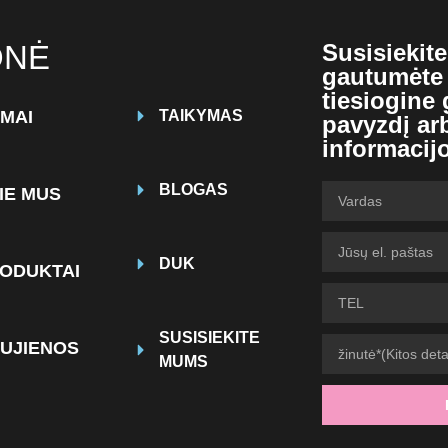
ONĖ
Susisiekit
gautumėte
tiesiogine
MAI
TAIKYMAS
pavyzdį ar
informacij
BLOGAS
IE MUS
DUK
ODUKTAI
SUSISIEKITE
UJIENOS
MUMS