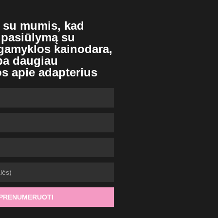
e su mumis, kad
 pasiūlymą su
 gamyklos kainodara,
ba daugiau
os apie adapterius
PRENUMERUOTI