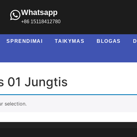
Whatsapp
+86 15118412780
SPRENDIMAI
TAIKYMAS
BLOGAS
is 01 Jungtis
r selection
.