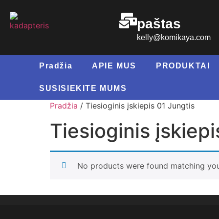
paštas
kelly@komikaya.com
Pradžia
APIE MUS
PRODUKTAI
SUSISIEKITE MUMS
Pradžia
/ Tiesioginis įskiepis 01 Jungtis
Tiesioginis įskiep
No products were found matching you