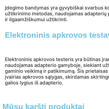
Įdegimo bandymas yra gyvybiškai svarbus 
užtikrinimo metodas, naudojamas adapterių 
ir ilgaamžiškumui užtikrinti.
Elektroninis apkrovos test
Elektroninis apkrovos testeris yra būtinas įra
naudojamas adapterio gamyboje, siekiant užti
gaminio veikimą ir patikimumą. Šis prietaisas
įvairias apkrovos sąlygas, skirdamas skirting
galios lygius iš adapterio.
Mūsų karšti produktai