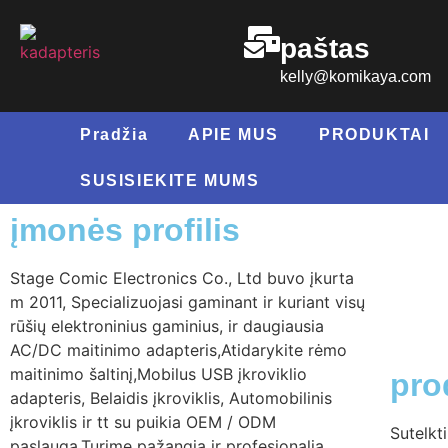
paštas
kelly@komikaya.com
Pradžia
APIE MUS
PRODUKTAI
SUSISIEKITE MUMS
įmonės profilis
Stage Comic Electronics Co., Ltd buvo įkurta
m 2011, Specializuojasi gaminant ir kuriant visų
rūšių elektroninius gaminius, ir daugiausia
AC/DC maitinimo adapteris,Atidarykite rėmo
maitinimo šaltinį,Mobilus USB įkroviklio
pro
adapteris, Belaidis įkroviklis, Automobilinis
įkroviklis ir tt su puikia OEM / ODM
Sutelkt
paslauga,Turime pažangią ir profesionalią