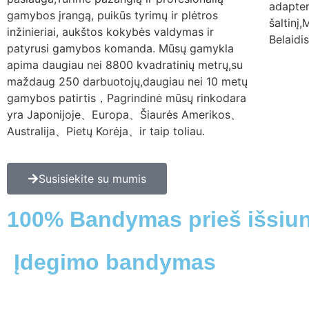
adapter
gamybos įrangą, puikūs tyrimų ir plėtros
šaltinį
inžinieriai, aukštos kokybės valdymas ir
Belaidis
patyrusi gamybos komanda. Mūsų gamykla
apima daugiau nei 8800 kvadratinių metrų,su
maždaug 250 darbuotojų,daugiau nei 10 metų
gamybos patirtis，Pagrindinė mūsų rinkodara
yra Japonijoje、Europa、Šiaurės Amerikos、
Australija、Pietų Korėja、ir taip toliau.
Susisiekite su mumis
100% Bandymas prieš išsiu
Įdegimo bandymas