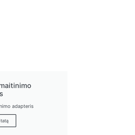
 maitinimo
s
inimo adapteris
itatą