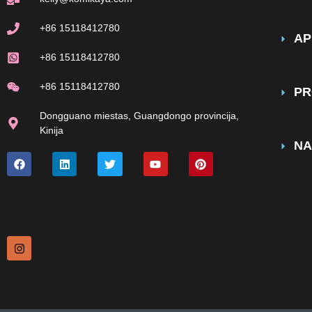
+86 15118412780
AP
+86 15118412780
+86 15118412780
PR
Dongguano miestas, Guangdongo provincija,
Kinija
NA