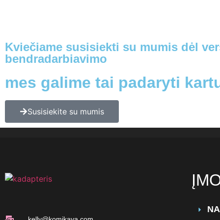
Kviečiame susisiekti su mumis dėl ver
bendradarbiavimo
mes galime tai padaryti kart
Susisiekite su mumis
ĮM
NA
kelly@komikaya.com