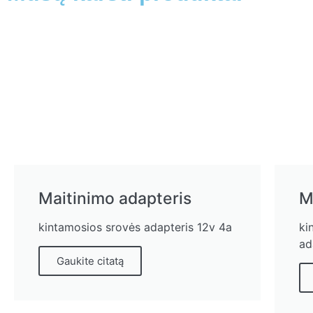
Maitinimo adapteris
M
kintamosios srovės adapteris 12v 4a
ki
ad
Gaukite citatą