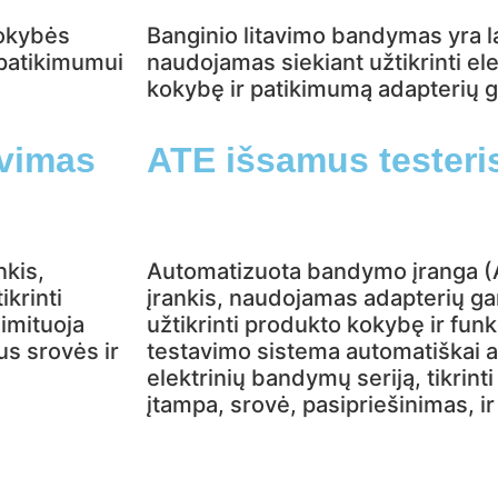
kokybės
Banginio litavimo bandymas yra l
patikimumui
naudojamas siekiant užtikrinti el
kokybę ir patikimumą adapterių 
avimas
ATE išsamus testeri
nkis,
Automatizuota bandymo įranga (A
krinti
įrankis, naudojamas adapterių ga
 imituoja
užtikrinti produkto kokybę ir fun
us srovės ir
testavimo sistema automatiškai a
elektrinių bandymų seriją, tikrint
įtampa, srovė, pasipriešinimas, ir