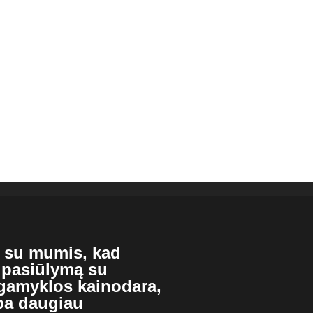
e su mumis, kad
 pasiūlymą su
 gamyklos kainodara,
ba daugiau