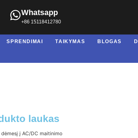
Whatsapp
+86 15118412780
SPRENDIMAI
TAIKYMAS
BLOGAS
dukto laukas
i dėmesį į AC/DC maitinimo