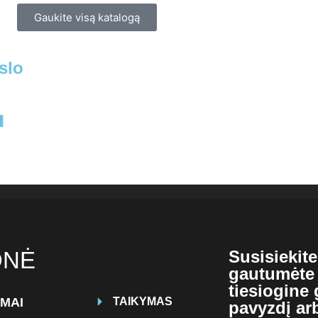
Gaukite visą katalogą
slo
u
ONĖ
Susisiekit
gautumėte
tiesiogine
MAI
TAIKYMAS
pavyzdį ar