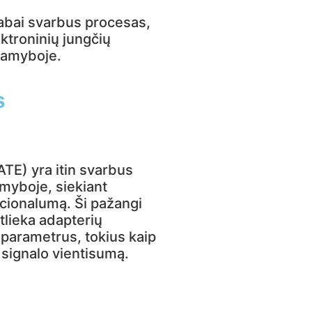
abai svarbus procesas,
ektroninių jungčių
gamyboje.
s
TE) yra itin svarbus
myboje, siekiant
kcionalumą. Ši pažangi
tlieka adapterių
i parametrus, tokius kaip
 signalo vientisumą.