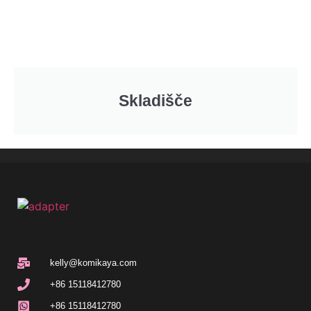
Skladišče
kelly@komikaya.com
+86 15118412780
+86 15118412780