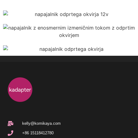
kelly@komikaya.com
+86 15118412780