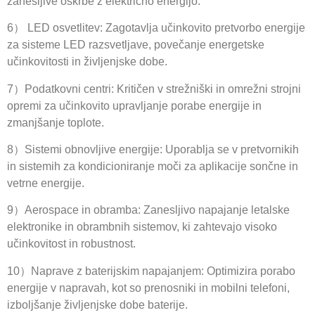
zanesljive oskrbe z električno energijo.
6） LED osvetlitev: Zagotavlja učinkovito pretvorbo energije
za sisteme LED razsvetljave, povečanje energetske
učinkovitosti in življenjske dobe.
7）Podatkovni centri: Kritičen v strežniški in omrežni strojni
opremi za učinkovito upravljanje porabe energije in
zmanjšanje toplote.
8）Sistemi obnovljive energije: Uporablja se v pretvornikih
in sistemih za kondicioniranje moči za aplikacije sončne in
vetrne energije.
9）Aerospace in obramba: Zanesljivo napajanje letalske
elektronike in obrambnih sistemov, ki zahtevajo visoko
učinkovitost in robustnost.
10）Naprave z baterijskim napajanjem: Optimizira porabo
energije v napravah, kot so prenosniki in mobilni telefoni,
izboljšanje življenjske dobe baterije.