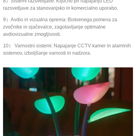
8）Sistemi razsvetljave: Ključno pri napajanju LED
razsvetljave za stanovanjsko in komercialno uporabo.
9）Avdio in vizualna oprema: Bistvenega pomena za
zvočnike in ojačevalce, zagotavljanje optimalne
avdiovizualne zmogljivosti.
10） Varnostni sistemi: Napajanje CCTV kamer in alarmnih
sistemov, izboljšanje varnosti in nadzora.