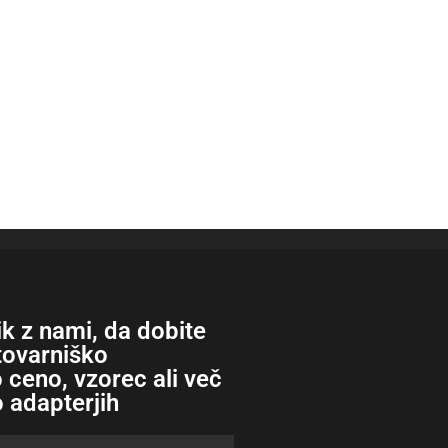
ik z nami, da dobite
tovarniško
ceno, vzorec ali več
o adapterjih