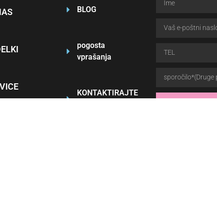
BLOG
NAS
pogosta
DELKI
vprašanja
VICE
KONTAKTIRAJTE
NAS