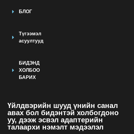
БЛОГ
Түгээмэл
асуултууд
БИДЭНД
ХОЛБОО
БАРИХ
Үйлдвэрийн шууд үнийн санал
авах бол бидэнтэй холбогдоно
уу, дээж эсвэл адаптерийн
талаархи нэмэлт мэдээлэл