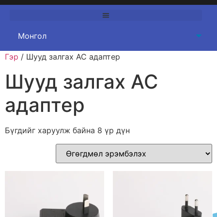
Гэр
/ Шууд залгах AC адаптер
Шууд залгах AC
адаптер
Бүгдийг харуулж байна 8 үр дүн