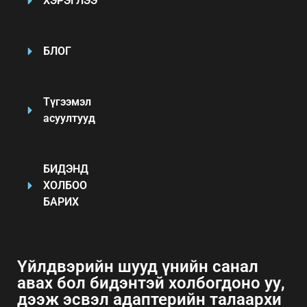
ХЭРЭГЛЭЭ
БЛОГ
Түгээмэл
асуултууд
БИДЭНД
ХОЛБОО
БАРИХ
Үйлдвэрийн шууд үнийн санал
авах бол бидэнтэй холбогдоно уу,
дээж эсвэл адаптерийн талаархи