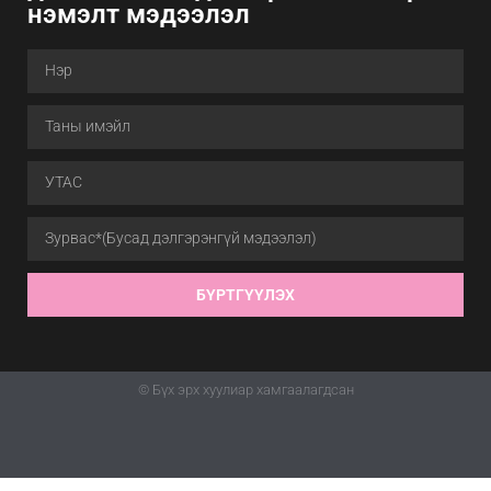
нэмэлт мэдээлэл
БҮРТГҮҮЛЭХ
© Бүх эрх хуулиар хамгаалагдсан