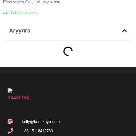
Electronics Co., Ltd, ихэвчлэн
Дэлгэрэнгүй унших »
Агуулга
kelly@komikaya.com
+86 15118412780