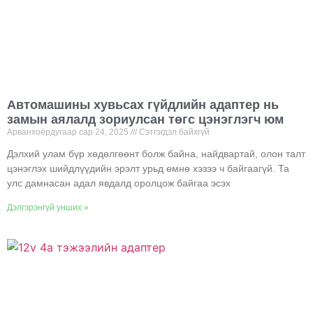
Автомашины хувьсах гүйдлийн адаптер нь
замын аялалд зориулсан төгс цэнэглэгч юм
Арванхоёрдугаар сар 24, 2025
Сэтгэгдэл байхгүй
Дэлхий улам бүр хөдөлгөөнт болж байна, найдвартай, олон талт
цэнэглэх шийдлүүдийн эрэлт урьд өмнө хэзээ ч байгаагүй. Та
улс дамнасан адал явдалд оролцож байгаа эсэх
Дэлгэрэнгүй унших »