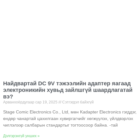
Найдвартай DC 9V тэжээлийн адаптер яагаад
электроникийн хувьд зайлшгүй шаардлагатай
вэ?
Арванхоёрдугаар сар 19, 2025
Сэтгэгдэл байхгүй
Stage Comic Electronics Co., Ltd, мөн Kadapter Electronics гэгддэг,
өндөр чанартай цахилгаан хувиргагчийг хөгжүүлэх, үйлдвэрлэх
чиглэлээр салбарын стандартыг тогтоосоор байна. -тай
Дэлгэрэнгүй унших »