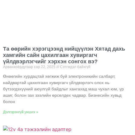
Та өөрийн хэрэгцээнд нийцүүлэн Хятад дахь
хамгийн сайн цахилгаан хувиргагч
үйлдвэрлэгчийг хэрхэн сонгох вэ?
Арванхоёрдугаар сар 22, 2025
Сэтгэгдэл байхгүй
Өнөөгийн хурдацтай хөгжиж буй электроникийн салбарт,
найдвартай цахилгаан хувиргагч үйлдвэрлэгч олох нь
бүтээгдэхүүний аюулгүй байдлыг хангахад маш чухал юм, үр
ашиг, болон зах зээлийн өрсөлдөх чадвар. Бизнесийн хувьд
болон
Дэлгэрэнгүй унших »