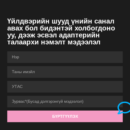
Үйлдвэрийн шууд үнийн санал
авах бол бидэнтэй холбогдоно
уу, дээж эсвэл адаптерийн
талаархи нэмэлт мэдээлэл
БҮРТГҮҮЛЭХ