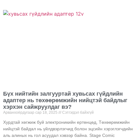
Бүх нийтийн залгууртай хувьсах гүйдлийн
адаптер нь төхөөрөмжийн нийцтэй байдлыг
хэрхэн сайжруулдаг вэ?
Арванхоёрдугаар сар 18, 2025
Сэтгэгдэл байхгүй
Хурдтай хөгжиж буй электроникийн ертөнцөд, Төхөөрөмжийн
нийцтэй байдал нь үйлдвэрлэгчид болон эцсийн хэрэглэгчдийн
аль алиных нь гол асуудал хэвээр байна. Stage Comic