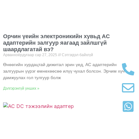
Орчин үеийн электроникийн хувьд АС
адаптерийн залгуур яагаад зайлшгүй
шаардлагатай вэ?
Арванхоёрдугаар сар 27, 2025
Сэтгэгдэл байхгүй
Өнөөгийн хурдацтай дижитал эрин үед, АС адаптерийн
залгуурын үүрэг өмнөхөөсөө илүү чухал болсон. Эрчим хүч
дамжуулах гол тулгуур болж
Дэлгэрэнгүй унших »