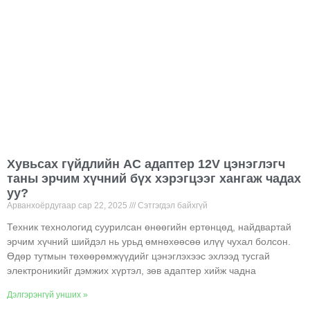
Хувьсах гүйдлийн AC адаптер 12V цэнэглэгч
таны эрчим хүчний бүх хэрэгцээг хангаж чадах
уу?
Арванхоёрдугаар сар 22, 2025
Сэтгэгдэл байхгүй
Техник технологид суурилсан өнөөгийн ертөнцөд, найдвартай
эрчим хүчний шийдэл нь урьд өмнөхөөсөө илүү чухал болсон.
Өдөр тутмын төхөөрөмжүүдийг цэнэглэхээс эхлээд тусгай
электроникийг дэмжих хүртэл, зөв адаптер хийж чадна
Дэлгэрэнгүй унших »