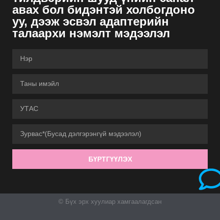
авах бол бидэнтэй холбогдоно
уу, дээж эсвэл адаптерийн
талаархи нэмэлт мэдээлэл
БҮРТГҮҮЛЭХ
© Бүх эрх хуулиар хамгаалагдсан