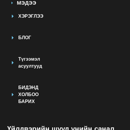
МЭДЭЭ
ХЭРЭГЛЭЭ
БЛОГ
Түгээмэл
асуултууд
БИДЭНД
ХОЛБОО
БАРИХ
Үйлдвэрийн шууд үнийн санал