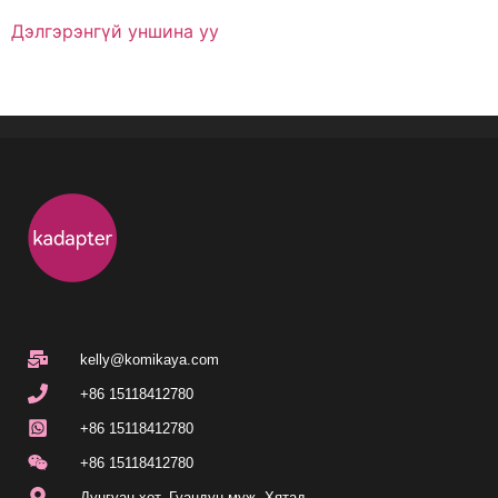
Дэлгэрэнгүй уншина уу
kelly@komikaya.com
+86 15118412780
+86 15118412780
+86 15118412780
Дунгуан хот, Гуандун муж, Хятад