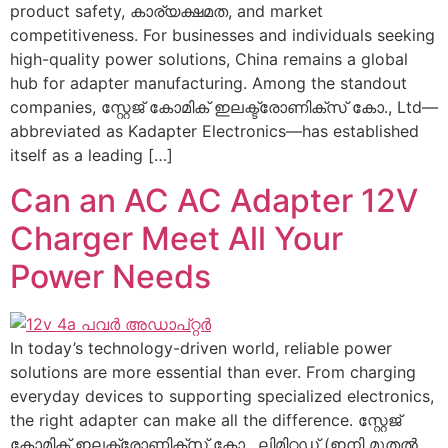
product safety
, കാര്യക്ഷമത,
and market
competitiveness
.
For businesses and individuals seeking
high-quality power solutions
,
China remains a global
hub for adapter manufacturing
.
Among the standout
companies
, സ്റ്റേജ് കോമിക് ഇലക്ട്രോണിക്സ് കോ.,
Ltd—
abbreviated as Kadapter Electronics—has established
itself as a leading
[…]
Can an AC AC Adapter 12V
Charger Meet All Your
Power Needs
In today’s technology-driven world
,
reliable power
solutions are more essential than ever
.
From charging
everyday devices to supporting specialized electronics
,
the right adapter can make all the difference
. സ്റ്റേജ്
കോമിക് ഇലക്ട്രോണിക്സ് കോ., ലിമിറ്റഡ് (ഇനി മുതൽ