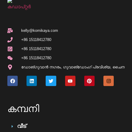
kelly@komikaya.com
+86 15118412780
+86 15118412780
+86 15118412780
ഡോങ്ഗുവാൻ നഗരം, ഗുവാങ്‌ഡോംഗ് പ്രവിശ്യ, ചൈന
കമ്പനി
വീട്