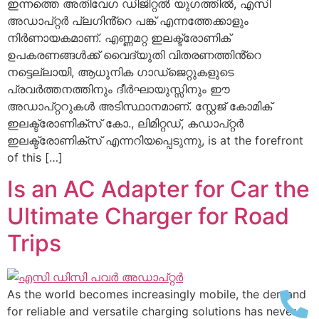
ഇന്നത്തെ അതിവേഗ ഡിജിറ്റൽ യുഗത്തിൽ, എസി
അഡാപ്റ്റർ പ്ലഗിൻ്റെ പങ്ക് എന്നത്തേക്കാളും
നിർണായകമാണ്. എണ്ണമറ്റ ഇലക്ട്രോണിക്
ഉപകരണങ്ങൾക്ക് വൈദ്യുതി വിതരണത്തിൻ്റെ
നട്ടെല്ലായി, ആധുനിക ഗാഡ്‌ജെറ്റുകളുടെ
പ്രവർത്തനത്തിനും ദീർഘായുസ്സിനും ഈ
അഡാപ്റ്ററുകൾ അടിസ്ഥാനമാണ്. സ്റ്റേജ് കോമിക്
ഇലക്ട്രോണിക്സ് കോ., ലിമിറ്റഡ്, കഡാപ്റ്റർ
ഇലക്ട്രോണിക്സ് എന്നറിയപ്പെടുന്നു,
is at the forefront
of this
[…]
Is an AC Adapter for Car the
Ultimate Charger for Road
Trips
As the world becomes increasingly mobile
,
the demand
for reliable and versatile charging solutions has never