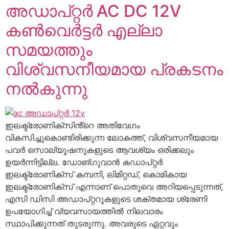
അഡാപ്റ്റർ AC DC 12V
കൺവെർട്ടർ എല്ലാ
സമയത്തും
വിശ്വസനീയമായ പ്രകടനം
നൽകുന്നു
ഇലക്ട്രോണിക്സിൻ്റെ അതിവേഗം
വികസിച്ചുകൊണ്ടിരിക്കുന്ന ലോകത്ത്, വിശ്വസനീയമായ
പവർ സൊല്യൂഷനുകളുടെ ആവശ്യം ഒരിക്കലും
ഉയർന്നിട്ടില്ല. ഡോങ്ഗുവാൻ കഡാപ്റ്റർ
ഇലക്ട്രോണിക്സ് കമ്പനി, ലിമിറ്റഡ്, കൊമികായ
ഇലക്ട്രോണിക്സ് എന്നാണ് പൊതുവെ അറിയപ്പെടുന്നത്,
എസി ഡിസി അഡാപ്റ്ററുകളുടെ ശക്തമായ ശ്രേണി
ഉപയോഗിച്ച് വ്യവസായത്തിൽ നിലവാരം
സ്ഥാപിക്കുന്നത് തുടരുന്നു. അവരുടെ ഏറ്റവും