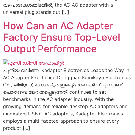
വഴിപാടുകൾക്കിടയിൽ,
the AC AC adapter with a
universal plug stands out
[…]
How Can an AC Adapter
Factory Ensure Top-Level
Output Performance
പുതിയ വാർത്ത:
Kadapter Electronics Leads the Way in
AC Adapter Excellence Dongguan Komikaya Electronics
Co.
, ലിമിറ്റഡ്, കഡാപ്റ്റർ ഇലക്ട്രോണിക്സ് എന്നാണ്
പൊതുവെ അറിയപ്പെടുന്നത്,
continues to set
benchmarks in the AC adapter industry
.
With the
growing demand for reliable desktop AC adapters and
innovative USB C AC adapters
,
Kadapter Electronics
employs a multi-faceted approach to ensure every
product
[…]