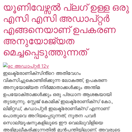
യൂണിവേഴ്സൽ പ്ലഗ് ഉള്ള ഒരു
എസി എസി അഡാപ്റ്റർ
എങ്ങനെയാണ് ഉപകരണ
അനുയോജ്യത
മെച്ചപ്പെടുത്തുന്നത്
ഇലക്ട്രോണിക്സിൻ്റെ അതിവേഗം
വികസിച്ചുകൊണ്ടിരിക്കുന്ന ലോകത്ത്, ഉപകരണ
അനുയോജ്യത നിർമ്മാതാക്കൾക്കും അന്തിമ
ഉപയോക്താക്കൾക്കും ഒരു പ്രധാന ആശങ്കയായി
തുടരുന്നു. സ്റ്റേജ് കോമിക് ഇലക്ട്രോണിക്സ് കോ.,
ലിമിറ്റഡ്, കഡാപ്റ്റർ ഇലക്ട്രോണിക്സ് എന്നാണ്
പൊതുവെ അറിയപ്പെടുന്നത്, നൂതന പവർ
സൊല്യൂഷനുകളിലൂടെ ഈ വെല്ലുവിളിയെ
അഭിമുഖീകരിക്കുന്നതിൽ മുൻപന്തിയിലാണ്. അവരുടെ