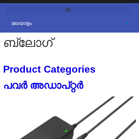
ബ്ലോഗ്
Product Categories
പവർ അഡാപ്റ്റർ