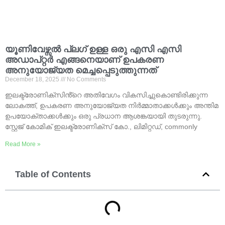
യൂണിവേഴ്സൽ പ്ലഗ് ഉള്ള ഒരു എസി എസി
അഡാപ്റ്റർ എങ്ങനെയാണ് ഉപകരണ
അനുയോജ്യത മെച്ചപ്പെടുത്തുന്നത്
December
18, 2025
No Comments
ഇലക്ട്രോണിക്സിൻ്റെ അതിവേഗം വികസിച്ചുകൊണ്ടിരിക്കുന്ന
ലോകത്ത്, ഉപകരണ അനുയോജ്യത നിർമ്മാതാക്കൾക്കും അന്തിമ
ഉപയോക്താക്കൾക്കും ഒരു പ്രധാന ആശങ്കയായി തുടരുന്നു.
സ്റ്റേജ് കോമിക് ഇലക്ട്രോണിക്സ് കോ., ലിമിറ്റഡ്,
commonly
Read More »
Table of Contents