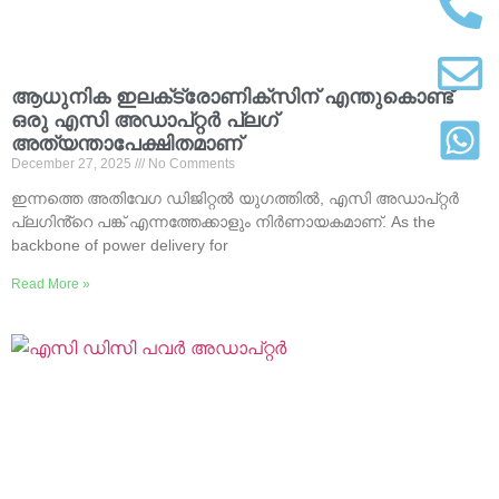
ആധുനിക ഇലക്‌ട്രോണിക്‌സിന് എന്തുകൊണ്ട്
ഒരു എസി അഡാപ്റ്റർ പ്ലഗ്
അത്യന്താപേക്ഷിതമാണ്
December
27, 2025
No Comments
ഇന്നത്തെ അതിവേഗ ഡിജിറ്റൽ യുഗത്തിൽ, എസി അഡാപ്റ്റർ
പ്ലഗിൻ്റെ പങ്ക് എന്നത്തേക്കാളും നിർണായകമാണ്.
As the
backbone of power delivery for
Read More »