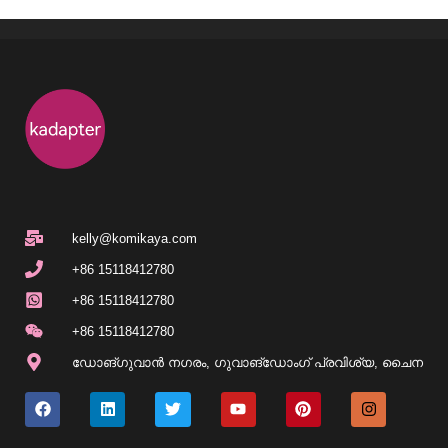
kelly@komikaya.com
+86 15118412780
+86 15118412780
+86 15118412780
ഡോങ്ഗുവാൻ നഗരം, ഗുവാങ്‌ഡോംഗ് പ്രവിശ്യ, ചൈന