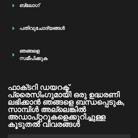
ബ്ലോഗ്
പതിവുചോദ്യങ്ങൾ
ഞങ്ങളെ
സമീപിക്കുക
ഫാക്‌ടറി ഡയറക്ട്
പ്രൈസിംഗുമായി ഒരു ഉദ്ധരണി
ലഭിക്കാൻ ഞങ്ങളെ ബന്ധപ്പെടുക,
സാമ്പിൾ അല്ലെങ്കിൽ
അഡാപ്റ്ററുകളെക്കുറിച്ചുള്ള
കൂടുതൽ വിവരങ്ങൾ