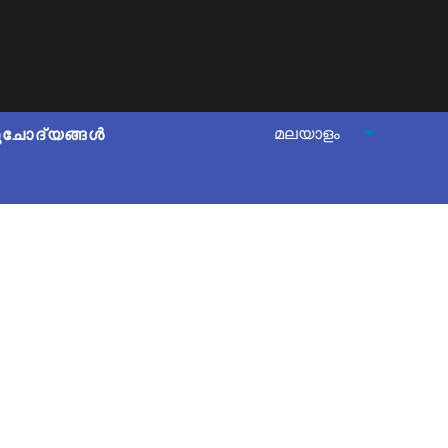
ുചോദ്യങ്ങൾ