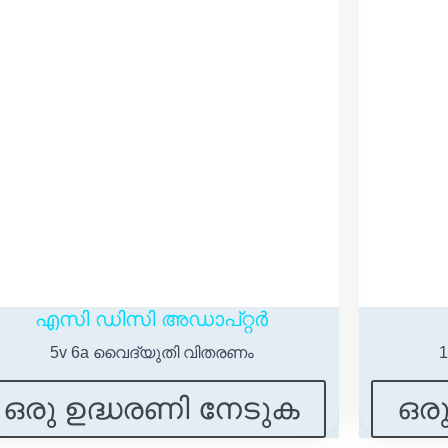
എസി ഡിസി അഡാപ്റ്റർ
5v 6a വൈദ്യുതി വിതരണം
ഒരു ഉദ്ധരണി നേടുക
ഒര