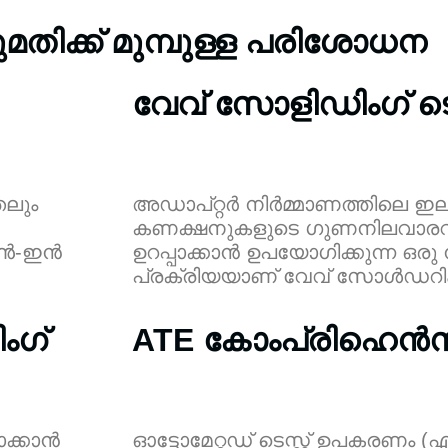
ുമതിക്ക് മുമ്പുള്ള പരിശോധന
വേവ് സോളിഡിംഗ് ടെസ്
തലും
അഡാപ്റ്റർ നിർമ്മാണത്തിലെ ഇല
കണക്ഷനുകളുടെ ഗുണനിലവാരവ
േൺ-ഇൻ
ഉറപ്പാക്കാൻ ഉപയോഗിക്കുന്ന ഒ
പ്രക്രിയയാണ് വേവ് സോൾഡറിംഗ് ട
ംഗ്
ATE കോംപ്രിഹെൻസീവ
ാക്കാൻ
ഓട്ടോമേറ്റഡ് ടെസ്റ്റ് ഉപകരണം (എ