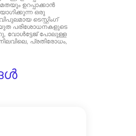
തയും ഉറപ്പാക്കാൻ
ോഗിക്കുന്ന ഒരു
ലമായ ടെസ്റ്റിംഗ്
ൈദ്യുത പരിശോധനകളുടെ
ു, വോൾട്ടേജ് പോലുള്ള
, നിലവിലെ, പ്രതിരോധം,
്ങൾ