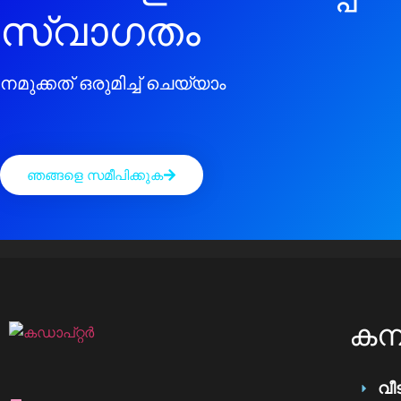
സ്വാഗതം
നമുക്കത് ഒരുമിച്ച് ചെയ്യാം
ഞങ്ങളെ സമീപിക്കുക
കമ്
വീട