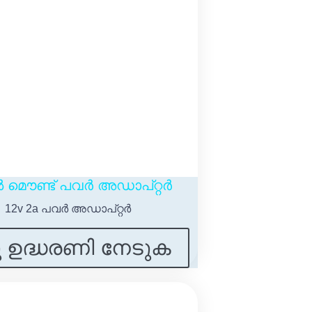
 മൌണ്ട് പവർ അഡാപ്റ്റർ
12v 2a പവർ അഡാപ്റ്റർ
ു ഉദ്ധരണി നേടുക