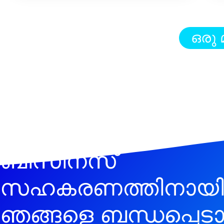
ഒരു 
ബിസിനസ്
സഹകരണത്തിനായി
ഞങ്ങളെ ബന്ധപ്പെട