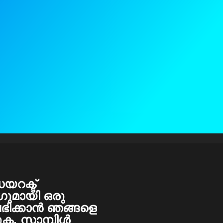
യറക്ട്
ുമായി ഒരു
ഭിക്കാൻ ഞങ്ങളെ
ുക, സാമ്പിൾ