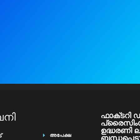
പനി
ഫാക്‌ടറി ഡ
പ്രൈസിംഗ
ഉദ്ധരണി ല
്
അപേക്ഷ
ബന്ധപ്പെട