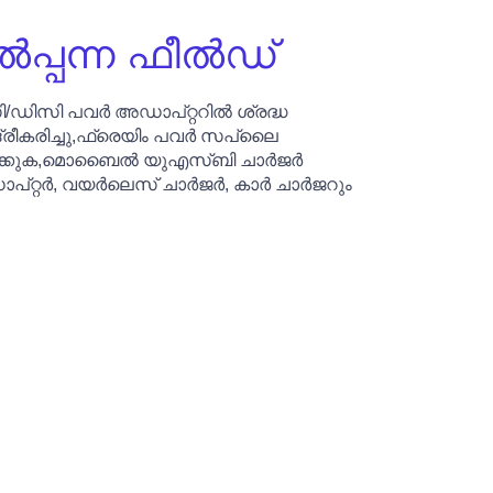
ൽപ്പന്ന ഫീൽഡ്
/ഡിസി പവർ അഡാപ്റ്ററിൽ ശ്രദ്ധ
ദ്രീകരിച്ചു,ഫ്രെയിം പവർ സപ്ലൈ
ക്കുക,മൊബൈൽ യുഎസ്ബി ചാർജർ
പ്റ്റർ, വയർലെസ് ചാർജർ, കാർ ചാർജറും