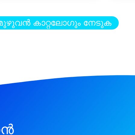
മുഴുവൻ കാറ്റലോഗും നേടുക
ാൻ