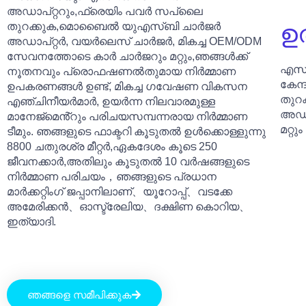
അഡാപ്റ്ററും,ഫ്രെയിം പവർ സപ്ലൈ
ഉ
തുറക്കുക,മൊബൈൽ യുഎസ്ബി ചാർജർ
അഡാപ്റ്റർ, വയർലെസ് ചാർജർ, മികച്ച OEM/ODM
സേവനത്തോടെ കാർ ചാർജറും മറ്റും,ഞങ്ങൾക്ക്
എസി
നൂതനവും പ്രൊഫഷണൽതുമായ നിർമ്മാണ
കേന്
ഉപകരണങ്ങൾ ഉണ്ട്, മികച്ച ഗവേഷണ വികസന
തുറ
എഞ്ചിനീയർമാർ, ഉയർന്ന നിലവാരമുള്ള
അഡാ
മാനേജ്മെൻ്റും പരിചയസമ്പന്നരായ നിർമ്മാണ
മറ്റും
ടീമും. ഞങ്ങളുടെ ഫാക്ടറി കൂടുതൽ ഉൾക്കൊള്ളുന്നു
8800 ചതുരശ്ര മീറ്റർ,ഏകദേശം കൂടെ 250
ജീവനക്കാർ,അതിലും കൂടുതൽ 10 വർഷങ്ങളുടെ
നിർമ്മാണ പരിചയം，ഞങ്ങളുടെ പ്രധാന
മാർക്കറ്റിംഗ് ജപ്പാനിലാണ്、യൂറോപ്പ്、വടക്കേ
അമേരിക്കൻ、ഓസ്ട്രേലിയ、ദക്ഷിണ കൊറിയ、
ഇത്യാദി.
ഞങ്ങളെ സമീപിക്കുക