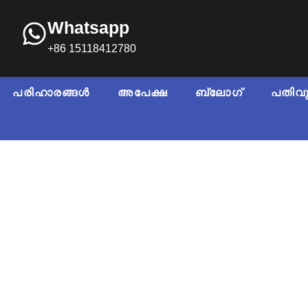
Whatsapp
+86 15118412780
പരിഹാരങ്ങൾ
അപേക്ഷ
ബ്ലോഗ്
പതിവ