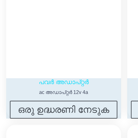
പവർ അഡാപ്റ്റർ
ac അഡാപ്റ്റർ 12v 4a
ഒരു ഉദ്ധരണി നേടുക