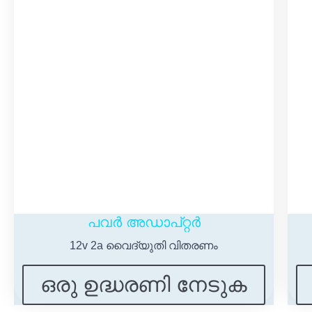
പവർ അഡാപ്റ്റർ
12v 2a വൈദ്യുതി വിതരണം
ഒരു ഉദ്ധരണി നേടുക