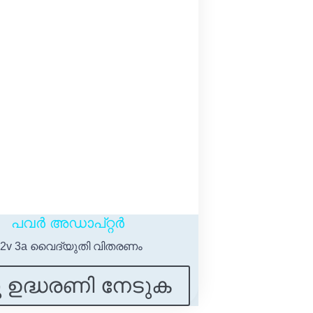
പവർ അഡാപ്റ്റർ
12v 3a വൈദ്യുതി വിതരണം
ു ഉദ്ധരണി നേടുക