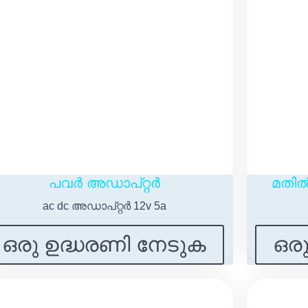
പവർ അഡാപ്റ്റർ
മതിൽ
ac dc അഡാപ്റ്റർ 12v 5a
ഒരു ഉദ്ധരണി നേടുക
ഒര