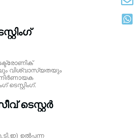
റ്റിംഗ്
ക്ട്രോണിക്
ും വിശ്വാസ്യതയും
രു നിർണായക
െസ്റ്റിംഗ്.
് ടെസ്റ്റർ
.ടി.ഇ) ഉൽപ്പന്ന