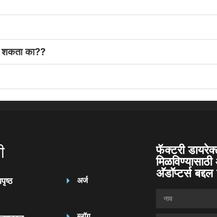
देऊ शकता का??
ी
फॅक्टरी डायरेक
मिळविण्यासाठी 
अ‍ॅडॉप्टर्स बद्
यपृष्ठ
अर्ज
ब्लॉग