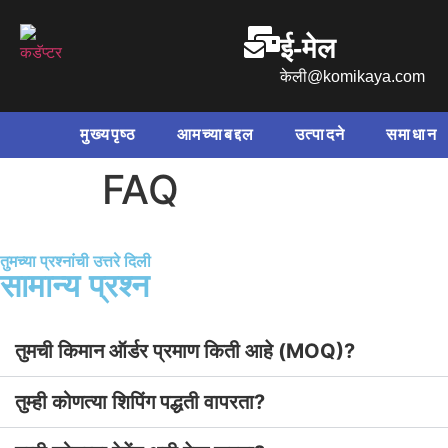
ई-मेल
केली@komikaya.com
मुख्यपृष्ठ
आमच्याबद्दल
उत्पादने
समाधान
FAQ
तुमच्या प्रश्नांची उत्तरे दिली
सामान्य प्रश्न
तुमची किमान ऑर्डर प्रमाण किती आहे (MOQ)?
तुम्ही कोणत्या शिपिंग पद्धती वापरता?