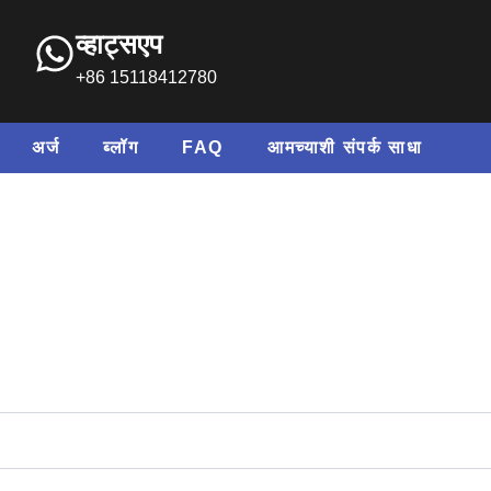
व्हाट्सएप
+86 15118412780
अर्ज
ब्लॉग
FAQ
आमच्याशी संपर्क साधा