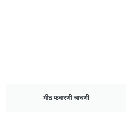
मीठ फवारणी चाचणी