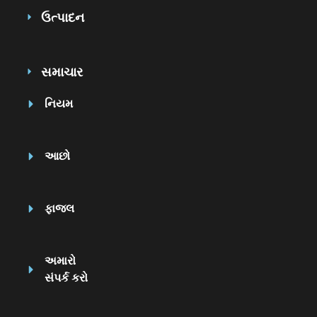
ઉત્પાદન
સમાચાર
નિયમ
આછો
ફાજલ
અમારો
સંપર્ક કરો