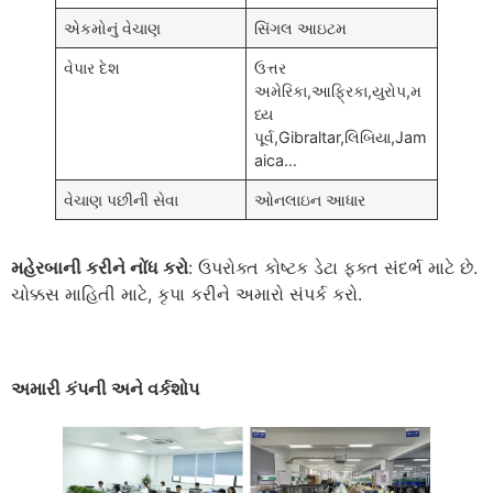
એકમોનું વેચાણ
સિંગલ આઇટમ
વેપાર દેશ
ઉત્તર
અમેરિકા,આફ્રિકા,યુરોપ,મ
ધ્ય
પૂર્વ,
Gibraltar
,લિબિયા,
Jam
aica
…
વેચાણ પછીની સેવા
ઓનલાઇન આધાર
મહેરબાની કરીને નોંધ કરો
: ઉપરોક્ત કોષ્ટક ડેટા ફક્ત સંદર્ભ માટે છે.
ચોક્કસ માહિતી માટે, કૃપા કરીને અમારો સંપર્ક કરો.
અમારી કંપની અને વર્કશોપ