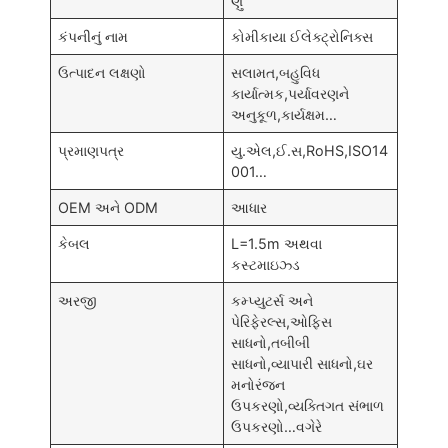
ણું
કંપનીનું નામ
કોમીકાયા ઈલેક્ટ્રોનિક્સ
ઉત્પાદન લક્ષણો
સલામત,બહુવિધ
કાર્યાત્મક,પર્યાવરણને
અનુકૂળ,કાર્યક્ષમ…
પ્રમાણપત્ર
યુ.એલ,ઈ.સ,RoHS,ISO14
001…
OEM અને ODM
આધાર
કેબલ
L=1.5m અથવા
કસ્ટમાઇઝ્ડ
અરજી
કમ્પ્યુટર્સ અને
પેરિફેરલ્સ,ઓફિસ
સાધનો,તબીબી
સાધનો,વ્યાપારી સાધનો,ઘર
મનોરંજન
ઉપકરણો,વ્યક્તિગત સંભાળ
ઉપકરણો…વગેરે