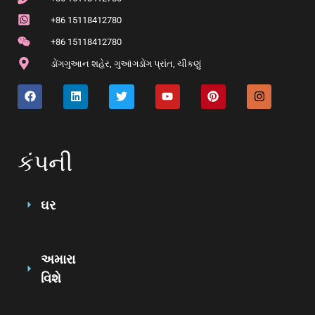
+86 15118412780
+86 15118412780
ડોંગગુઆન શહેર, ગુઆંગડોંગ પ્રાંત, ચીકણું
કંપની
ઘર
અમારા
વિશે