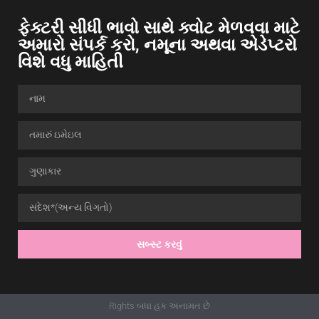
ફેક્ટરી સીધી ભાવો સાથે ક્વોટ મેળવવા માટે
અમારો સંપર્ક કરો, નમૂના અથવા એડેપ્ટરો
વિશે વધુ માહિતી
સબ્સ્ટ કરવું
Rights બધા હક અનામત છે