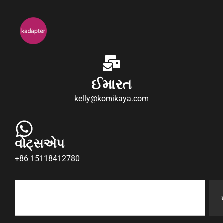
ઈમારત
kelly@komikaya.com
વોટ્સએપ
+86 15118412780