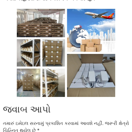
જવાબ આપો
તમારું ઇમેઇલ સરનામું પ્રકાશિત કરવામાં આવશે નહીં.
જરૂરી ક્ષેત્રો
ચિહ્નિત થયેલ છે
*