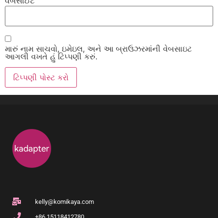
વેબસાઈટ
મારું નામ સાચવો, ઇમેઇલ, અને આ બ્રાઉઝરમાંની વેબસાઇટ
આગલી વખતે હું ટિપ્પણી કરું.
kelly@komikaya.com
+86 15118412780