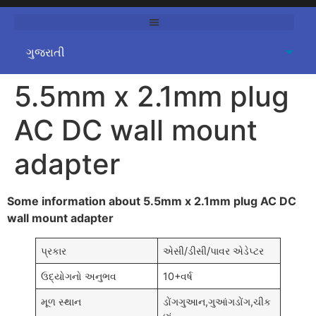
5.5
mm x 2.1mm plug
AC DC wall mount
adapter
Some information about 5.5mm x 2.1mm plug AC DC
wall mount adapter
પ્રકાર
એસી/ડીસી/પાવર એડેપ્ટર
ઉદ્યોગનો અનુભવ
10+વર્ષ
મૂળ સ્થાન
ડોંગગુઆન,ગુઆંગડોંગ,ચીક