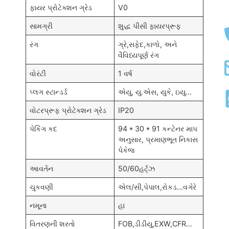
ફાયર પ્રોટેક્શન ગ્રેડ
V0
સામગ્રી
શુદ્ધ પીસી ફાયરપ્રૂફ
રંગ
ગ્રે,સફેદ,કાળો, અને
વૈવિધ્યપૂર્ણ રંગ
વોરંટી
1 વર્ષ
પ્લગ સ્ટાન્ડર્ડ
એયુ, યુ.એસ, યુકે, ઇયુ…
વોટરપ્રૂફ પ્રોટેક્શન ગ્રેડ
IP20
પેકિંગ કદ
94 * 30 * 91 કન્ટેનર માપ
અનુસાર, પ્રમાણભૂત નિકાસ
પેકેજ
આવર્તન
50/60હર્ટ્ઝ
ચુકવણી
એલ/સી,પેપાલ,રોકડ…વગેરે
નમૂના
હા
વિતરણની શરતો
FOB,ડીડીયુ,EXW,CFR…