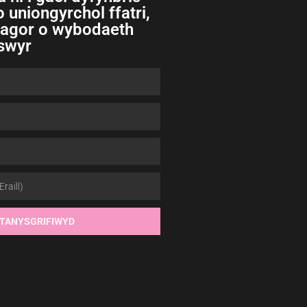
 uniongyrchol ffatri,
ragor o wybodaeth
swyr
TANYSGRIFIWYD