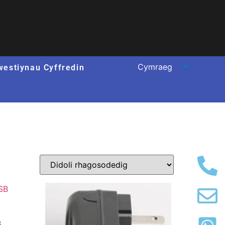
westiynau Cyffredin
B