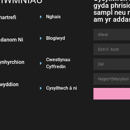
gyda phrisio
sampl neu 
Nghais
artrefi
am yr adda
Blogiwyd
danom Ni
Cwestiynau
ynhyrchion
Cyffredin
wyddion
Cysylltwch â ni