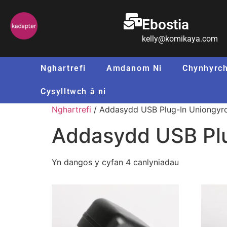
Ebostia
kelly@komikaya.com
Nghartrefi
Amdanom Ni
Chynhyrch
Cysylltwch â ni
Nghartrefi
/ Addasydd USB Plug-In Uniongyr
Addasydd USB Plu
Yn dangos y cyfan 4 canlyniadau