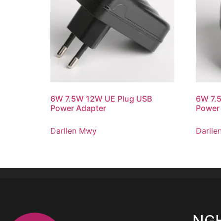
6W 7.5W 12W UE Plug USB
6W 7.
Power Adapter
Power
Darllen Mwy
Darlle
NG