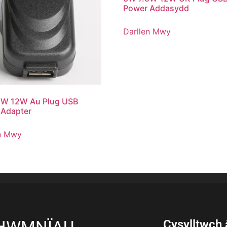
Power Addasydd
Darllen Mwy
5W 12W Au Plug USB
 Adapter
n Mwy
HWMNÏAU
Cysylltwch â