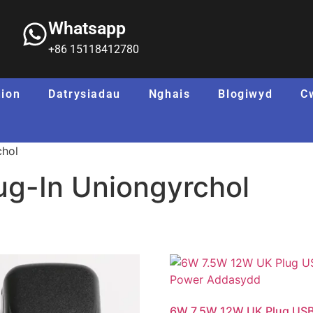
Whatsapp
+86 15118412780
ion
Datrysiadau
Nghais
Blogiwyd
C
chol
g-In Uniongyrchol
6W 7.5W 12W UK Plug US