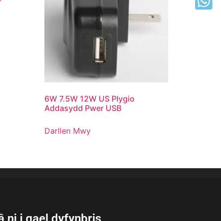
6W 7.5W 12W US Plygio
Addasydd Pwer USB
Darllen Mwy
 ni i gael dyfynbris