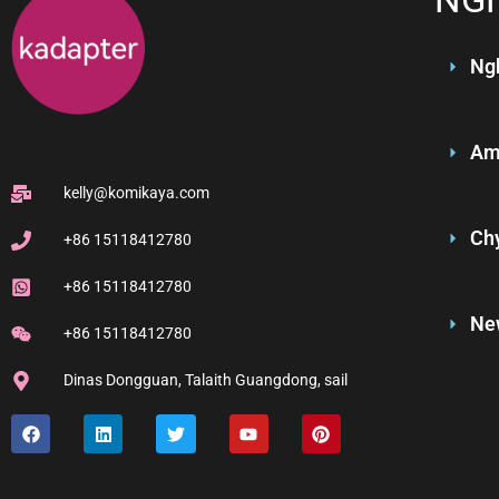
Ngh
Am
kelly@komikaya.com
Ch
+86 15118412780
+86 15118412780
Ne
+86 15118412780
Dinas Dongguan, Talaith Guangdong, sail