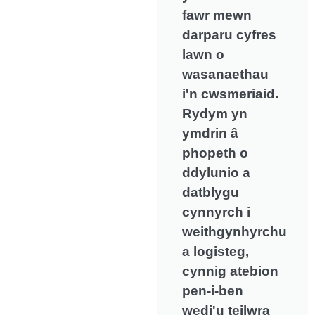
fawr mewn
darparu cyfres
lawn o
wasanaethau
i'n cwsmeriaid.
Rydym yn
ymdrin â
phopeth o
ddylunio a
datblygu
cynnyrch i
weithgynhyrchu
a logisteg,
cynnig atebion
pen-i-ben
wedi'u teilwra