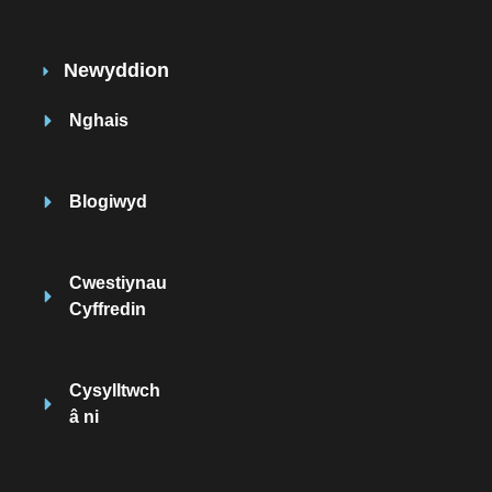
Newyddion
Nghais
Blogiwyd
Cwestiynau
Cyffredin
Cysylltwch
â ni