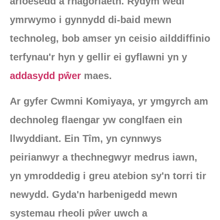
arloesedd a rhagoriaeth. Rydym wedi
ymrwymo i gynnydd di-baid mewn
technoleg, bob amser yn ceisio ailddiffinio
terfynau'r hyn y gellir ei gyflawni yn y
addasydd pŵer
maes.
Ar gyfer Cwmni Komiyaya, yr ymgyrch am
dechnoleg flaengar yw conglfaen ein
llwyddiant. Ein Tîm, yn cynnwys
peirianwyr a thechnegwyr medrus iawn,
yn ymroddedig i greu atebion sy'n torri tir
newydd. Gyda'n harbenigedd mewn
systemau rheoli pŵer uwch a