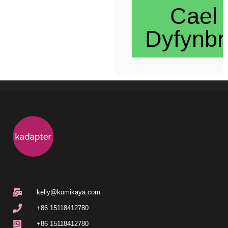
Cael
Dyfynbr
kelly@komikaya.com
+86 15118412780
+86 15118412780