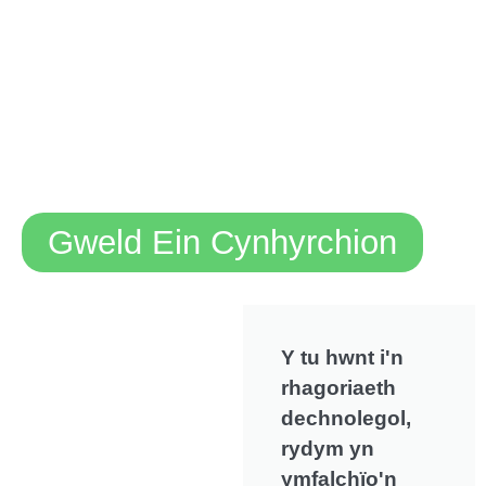
Gweld Ein Cynhyrchion
Y tu hwnt i'n
rhagoriaeth
dechnolegol,
rydym yn
ymfalchïo'n