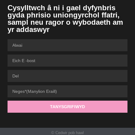
Cysylltwch â ni i gael dyfynbris
gyda phrisio uniongyrchol ffatri,
sampl neu ragor o wybodaeth am
yr addaswyr
TANYSGRIFIWYD
© Cedwir pob hawl