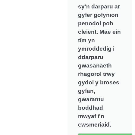
sy'n darparu ar
gyfer gofynion
penodol pob
cleient. Mae ein
tîm yn
ymroddedig i
ddarparu
gwasanaeth
rhagorol trwy
gydol y broses
gyfan,
gwarantu
boddhad
mwyaf i'n
cwsmeriaid.