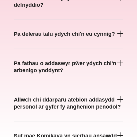
defnyddio?
Pa delerau talu ydych chi'n eu cynnig?
Pa fathau o addaswyr pŵer ydych chi'n
arbenigo ynddynt?
Allwch chi ddarparu atebion addasydd
personol ar gyfer fy anghenion penodol?
Sut mae Komikaya yn sicrhau ansawdd