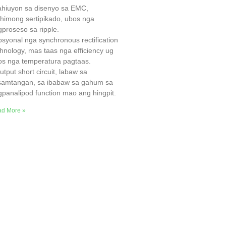
ahiuyon sa disenyo sa EMC,
himong sertipikado, ubos nga
proseso sa ripple.
syonal nga synchronous rectification
hnology, mas taas nga efficiency ug
os nga temperatura pagtaas.
utput short circuit, labaw sa
samtangan, sa ibabaw sa gahum sa
panalipod function mao ang hingpit.
d More »