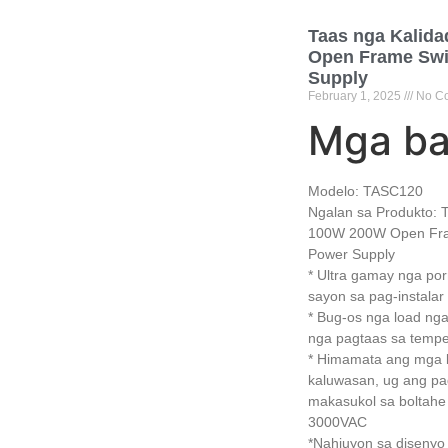
Taas nga Kalid
Open Frame Swi
Supply
February
1, 2025
No C
Mga b
Modelo:
TASC120
Ngalan sa Produkto: 
100W 200W Open Fra
Power Supply
* Ultra gamay nga po
sayon ​​sa pag-instalar
* Bug-os nga load ng
nga pagtaas sa tempe
* Himamata ang mga 
kaluwasan, ug ang p
makasukol sa boltahe
3000VAC
*Nahiuyon sa disenyo