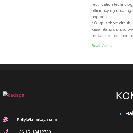
rectification technolo
efficiency ug ubos ng
pagtaas.
* Output short-circuit
kasamtangan, ang ov
protection functions hi
Read More »
KO
Ba
Kelly@komikaya.com
+86 15118412780