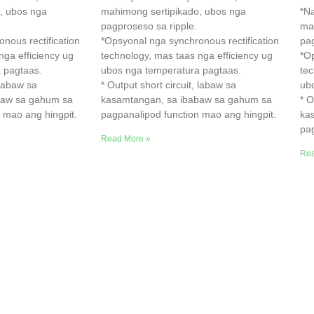
, ubos nga
mahimong sertipikado, ubos nga
*N
pagproseso sa ripple.
ma
nous rectification
*Opsyonal nga synchronous rectification
pag
nga efficiency ug
technology, mas taas nga efficiency ug
*Op
 pagtaas.
ubos nga temperatura pagtaas.
tec
 labaw sa
* Output short circuit, labaw sa
ub
baw sa gahum sa
kasamtangan, sa ibabaw sa gahum sa
* O
 mao ang hingpit.
pagpanalipod function mao ang hingpit.
ka
pag
Read More »
Rea