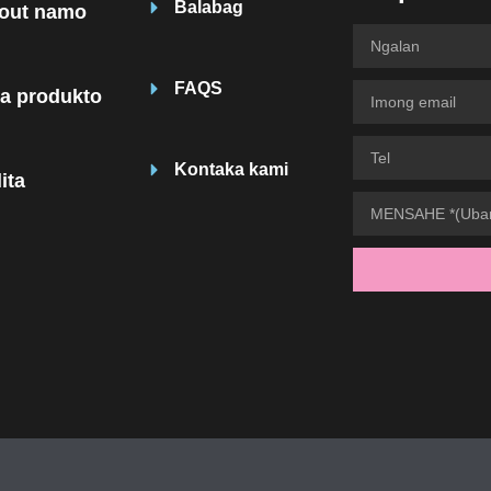
Balabag
out namo
FAQS
a produkto
Kontaka kami
ita