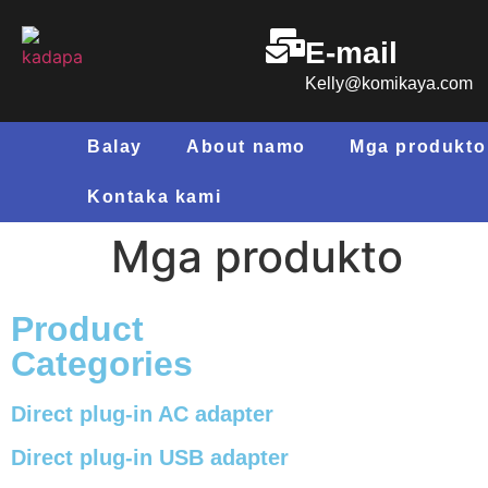
E-mail
Kelly@komikaya.com
Balay
About namo
Mga produkto
Kontaka kami
Mga produkto
Product
Categories
Direct plug-in AC adapter
Direct plug-in USB adapter