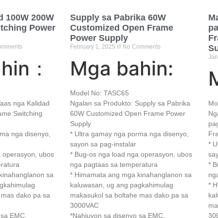
ad 100W 200W
Supply sa Pabrika 60W
Ma
tching Power
Customized Open Frame
pa
Power Supply
Fr
omments
February
1, 2025
No Comments
Su
Jan
ahin：
Mga bahin:
Model No: TASC65
Taas nga Kalidad
Ngalan sa Produkto: Supply sa Pabrika
Mo
me Switching
60W Customized Open Frame Power
Nga
Supply
pa
rma nga disenyo,
* Ultra gamay nga porma nga disenyo,
Fr
sayon ​​sa pag-instalar
* 
a operasyon, ubos
* Bug-os nga load nga operasyon, ubos
say
ratura
nga pagtaas sa temperatura
* 
kinahanglanon sa
* Himamata ang mga kinahanglanon sa
ng
agkahimulag
kaluwasan, ug ang pagkahimulag
* 
 mas dako pa sa
makasukol sa boltahe mas dako pa sa
ka
3000VAC
ma
 sa EMC,
*Nahiuyon sa disenyo sa EMC,
30