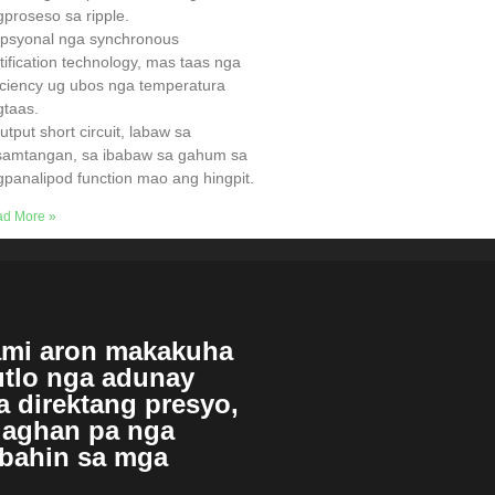
proseso sa ripple.
Opsyonal nga synchronous
tification technology, mas taas nga
iciency ug ubos nga temperatura
gtaas.
utput short circuit, labaw sa
samtangan, sa ibabaw sa gahum sa
panalipod function mao ang hingpit.
d More »
ami aron makakuha
utlo nga adunay
a direktang presyo,
daghan pa nga
 bahin sa mga