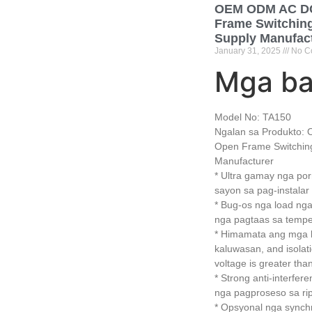
OEM ODM AC D
Frame Switchin
Supply Manufac
January
31, 2025
No C
Mga b
Model No:
TA150
Ngalan sa Produkto
Open Frame Switchin
Manufacturer
* Ultra gamay nga po
sayon ​​sa pag-instalar
* Bug-os nga load ng
nga pagtaas sa tempe
* Himamata ang mga 
kaluwasan,
and isolat
voltage is greater t
*
Strong anti-interferen
nga pagproseso sa rip
* Opsyonal nga synch