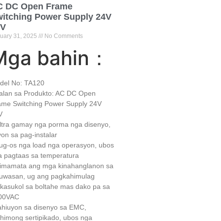
C DC Open Frame
itching Power Supply 24V
6V
uary
31, 2025
No Comments
Mga bahin：
del No:
TA120
alan sa Produkto: AC DC Open
ame Switching Power Supply 24V
V
Ultra gamay nga porma nga disenyo,
on ​​sa pag-instalar
Bug-os nga load nga operasyon, ubos
a pagtaas sa temperatura
Himamata ang mga kinahanglanon sa
luwasan, ug ang pagkahimulag
kasukol sa boltahe mas dako pa sa
00VAC
ahiuyon sa disenyo sa EMC,
himong sertipikado, ubos nga