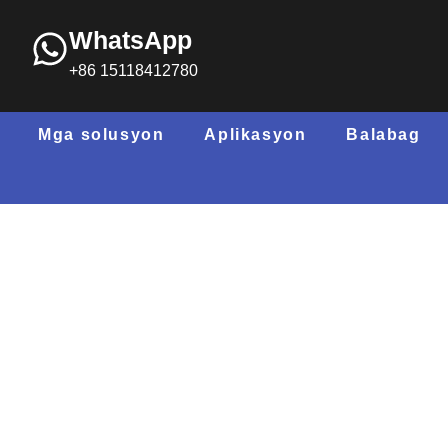
WhatsApp
+86 15118412780
Mga solusyon
Aplikasyon
Balabag