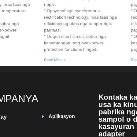
gy, mas taas nga
ripple.
pag
a temperatura
* Opsyonal nga synchronous
* 
rectification technology, mas taas nga
rec
, sobra nga
efficiency ug ubos nga temperatura
eff
er-power
pagtaas.
pa
ngpit.
* Output short-circuit, sobra nga
* O
kasamtangan, ang over-power
ka
protection functions hingpit.
pag
Read More »
Rea
MPANYA
Kontaka k
usa ka kin
pabrika ng
lay
Aplikasyon
sampol o 
kasayuran
adapter