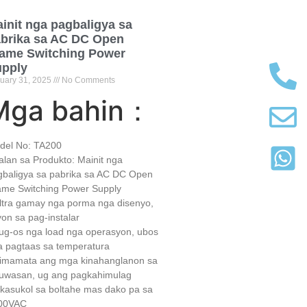
init nga pagbaligya sa
brika sa AC DC Open
ame Switching Power
pply
uary
31, 2025
No Comments
Mga bahin：
del No:
TA200
lan sa Produkto: Mainit nga
gbaligya sa pabrika sa AC DC Open
ame Switching Power Supply
Ultra gamay nga porma nga disenyo,
on ​​sa pag-instalar
Bug-os nga load nga operasyon, ubos
a pagtaas sa temperatura
Himamata ang mga kinahanglanon sa
luwasan, ug ang pagkahimulag
kasukol sa boltahe mas dako pa sa
00VAC