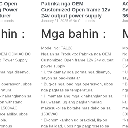
C Open
Pabrika nga OEM
A
g Power
Customized Open frame 12v
Sw
turer
24v output power supply
3
omments
January
31, 2025
No Comments
Jan
ahin：
Mga bahin：
Model No: TA128
Mo
: OEM ODM AC DC
Ngalan sa Produkto: Pabrika nga OEM
Ng
g Power Supply
Customized Open frame 12v 24v output
Fr
power supply
36
rma nga disenyo,
* Ultra gamay nga porma nga disenyo,
* 
sayon ​​sa pag-instalar
say
a operasyon, ubos
* Bug-os nga load nga operasyon, ubos
* 
ratura
nga pagtaas sa temperatura
ng
kinahanglanon sa
* Himamata ang mga kinahanglanon sa
* 
ion withstand
kaluwasan, ug ang pagkahimulag
ka
han1500VAC
.
makasukol sa boltahe mas dako pa sa
ma
ce ability
, ubos
1500VAC
30
ple.
* Ekonomikanhon ug praktikal, lig-on
*N
ronous
nga kalidad, ubos nga pagproseso sa
ma