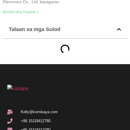
Elecronics Co., Ltd, kasagaran
Basaha ang Dugang »
Talaan sa mga Sulod
Kelly@komikaya.com
+86 15118412780
+86 15118412780