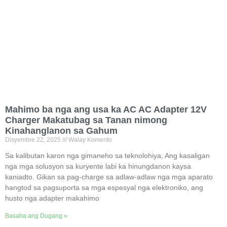
Mahimo ba nga ang usa ka AC AC Adapter 12V
Charger Makatubag sa Tanan nimong
Kinahanglanon sa Gahum
Disyembre 22, 2025
Walay Komento
Sa kalibutan karon nga gimaneho sa teknolohiya, Ang kasaligan
nga mga solusyon sa kuryente labi ka hinungdanon kaysa
kaniadto. Gikan sa pag-charge sa adlaw-adlaw nga mga aparato
hangtod sa pagsuporta sa mga espesyal nga elektroniko, ang
husto nga adapter makahimo
Basaha ang Dugang »