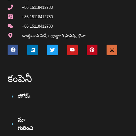
+86 15118412780
+86 15118412780
+86 15118412780
డాంగ్గువాన్ సిటీ, గ్వాంగ్డాంగ్ ప్రావిన్స్, చైనా
కంపెనీ
హోమ్
మా
గురించి