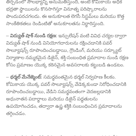
తీర్చడంలో సౌలభ్యాన్ని అనుమతిస్తుంది, అంటే కోమికాయ అధిక
భద్రతా స్థాయిలను కొనసాగిస్తూ వినూత్న పరిష్కారాలను
పొందుపరచగలదు. ఈ అనుకూలత లెగసీ సిస్టమ్‌లు మరియు కొత్త
సాంకేతికతలు రెండింటితో అనుకూలతను నిర్ధారిస్తుంది.
–
విద్యుత్ షాక్ నుండి రక్షణ
: ఇన్సులేషన్ వంటి వివిధ చర్యల ద్వారా
విద్యుత్ షాక్ నుండి వినియోగదారులను రక్షించడానికి పవర్
సొల్యూషన్స్ రూపొందించబడ్డాయి, గ్రౌండింగ్, మరియు సర్క్యూట్
నిర్మాణాల నమ్మకమైన డిజైన్, శక్తి-సంబంధిత ప్రమాదాల నుండి రక్షణ
కోసం ప్రమాణం యొక్క కఠినమైన అవసరాలకు కట్టుబడి ఉండటం.
–
థర్మల్ మేనేజ్మెంట్
: సమర్థవంతమైన థర్మల్ నిర్వహణ కీలకం.
కోమికాయ యొక్క పవర్ సొల్యూషన్స్ వేడెక్కకుండా నిరోధించడానికి
రూపొందించబడ్డాయి, వేడిని సమర్థవంతంగా వెదజల్లడానికి
అధునాతన పదార్థాలు మరియు డిజైన్ పద్ధతులను
ఉపయోగించడం, తద్వారా ఉష్ణ శక్తికి సంబంధించిన ప్రమాదాలను
తగ్గించడం.