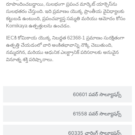
రూపొందించబడ్డాయి, సులభంగా ప్రపంచ మార్కెట్ యాక్సెస్‌ను
సులభతరం చేస్తుంది. ఇది ప్రమాణం యొక్క ప్రాంతీయ వైవిధ్యాలకు
కట్టుబడి ఉంటుంది, ప్రపంచవ్యాప్త సమ్మతి మరియు ఆమోదం కోసం
Komikaya ఉత్పత్తులను ఉంచడం.
IECకి కోమికాయ యొక్క నిబద్ధత 62368-1 ప్రమాణం సురక్షితంగా
ఉత్పత్తి చేయడంలో వారి అంకితభావాన్ని నొక్కి చెబుతుంది,
నమ్మదగిన, మరియు ఆధునిక ఎలక్ట్రానిక్ పరిసరాలకు అనువైన
వినూత్న శక్తి పరిష్కారాలు.
60601 పవర్ సొల్యూషన్స్
61558 పవర్ సొల్యూషన్స్
60335 ఛార్జింగ్ సొల్యూషన్స్