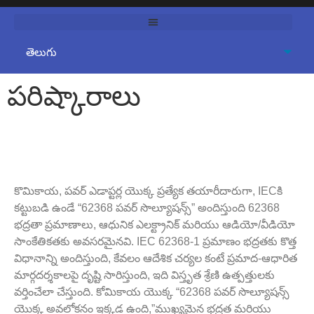
పరిష్కారాలు
62368 పవర్ సొల్యూషన్స్
కొమికాయ, పవర్ ఎడాప్టర్ల యొక్క ప్రత్యేక తయారీదారుగా, IECకి
కట్టుబడి ఉండే “62368 పవర్ సొల్యూషన్స్” అందిస్తుంది 62368
భద్రతా ప్రమాణాలు, ఆధునిక ఎలక్ట్రానిక్ మరియు ఆడియో/వీడియో
సాంకేతికతకు అవసరమైనవి. IEC 62368-1 ప్రమాణం భద్రతకు కొత్త
విధానాన్ని అందిస్తుంది, కేవలం ఆదేశిక చర్యల కంటే ప్రమాద-ఆధారిత
మార్గదర్శకాలపై దృష్టి సారిస్తుంది, ఇది విస్తృత శ్రేణి ఉత్పత్తులకు
వర్తించేలా చేస్తుంది. కోమికాయ యొక్క “62368 పవర్ సొల్యూషన్స్
యొక్క అవలోకనం ఇక్కడ ఉంది,”ముఖ్యమైన భద్రత మరియు