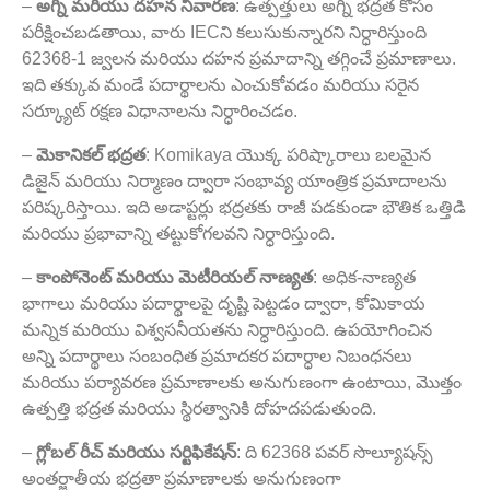
–
అగ్ని మరియు దహన నివారణ
: ఉత్పత్తులు అగ్ని భద్రత కోసం
పరీక్షించబడతాయి, వారు IECని కలుసుకున్నారని నిర్ధారిస్తుంది
62368-1 జ్వలన మరియు దహన ప్రమాదాన్ని తగ్గించే ప్రమాణాలు.
ఇది తక్కువ మండే పదార్థాలను ఎంచుకోవడం మరియు సరైన
సర్క్యూట్ రక్షణ విధానాలను నిర్ధారించడం.
–
మెకానికల్ భద్రత
: Komikaya యొక్క పరిష్కారాలు బలమైన
డిజైన్ మరియు నిర్మాణం ద్వారా సంభావ్య యాంత్రిక ప్రమాదాలను
పరిష్కరిస్తాయి. ఇది అడాప్టర్లు భద్రతకు రాజీ పడకుండా భౌతిక ఒత్తిడి
మరియు ప్రభావాన్ని తట్టుకోగలవని నిర్ధారిస్తుంది.
–
కాంపోనెంట్ మరియు మెటీరియల్ నాణ్యత
: అధిక-నాణ్యత
భాగాలు మరియు పదార్థాలపై దృష్టి పెట్టడం ద్వారా, కోమికాయ
మన్నిక మరియు విశ్వసనీయతను నిర్ధారిస్తుంది. ఉపయోగించిన
అన్ని పదార్థాలు సంబంధిత ప్రమాదకర పదార్ధాల నిబంధనలు
మరియు పర్యావరణ ప్రమాణాలకు అనుగుణంగా ఉంటాయి, మొత్తం
ఉత్పత్తి భద్రత మరియు స్థిరత్వానికి దోహదపడుతుంది.
–
గ్లోబల్ రీచ్ మరియు సర్టిఫికేషన్
: ది 62368 పవర్ సొల్యూషన్స్
అంతర్జాతీయ భద్రతా ప్రమాణాలకు అనుగుణంగా