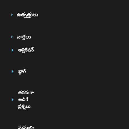
ఉత్పత్తులు
వార్తలు
అప్లికేషన్
బ్లాగ్
తరచుగా
అడిగే
ప్రశ్నలు
మమ్మల్ని