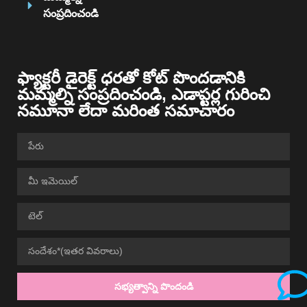
సంప్రదించండి
ఫ్యాక్టరీ డైరెక్ట్ ధరతో కోట్ పొందడానికి
మమ్మల్ని సంప్రదించండి, ఎడాప్టర్ల గురించి
నమూనా లేదా మరింత సమాచారం
సభ్యత్వాన్ని పొందండి