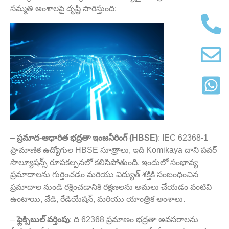
సమ్మతి అంశాలపై దృష్టి సారిస్తుంది:
–
ప్రమాద-ఆధారిత భద్రతా ఇంజనీరింగ్ (HBSE)
: IEC 62368-1
ప్రామాణిక ఉద్యోగుల HBSE సూత్రాలు, ఇది Komikaya దాని పవర్
సొల్యూషన్స్ రూపకల్పనలో కలిసిపోతుంది. ఇందులో సంభావ్య
ప్రమాదాలను గుర్తించడం మరియు విద్యుత్ శక్తికి సంబంధించిన
ప్రమాదాల నుండి రక్షించడానికి రక్షణలను అమలు చేయడం వంటివి
ఉంటాయి, వేడి, రేడియేషన్, మరియు యాంత్రిక అంశాలు.
–
ఫ్లెక్సిబుల్ వర్తింపు
: ది 62368 ప్రమాణం భద్రతా అవసరాలను