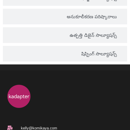
అనుకూలీకరణ పరిష్కారాలు
ఉత్పత్తి డిజైన్ సొల్యూషన్స్
షిప్పింగ్ సొల్యూషన్స్
kelly@komikaya.com