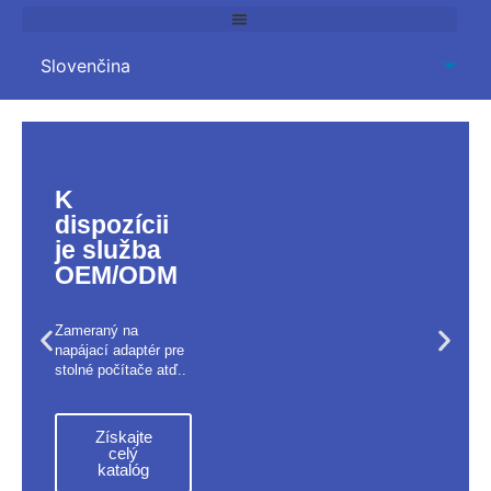
K
dispozícii
je služba
OEM/ODM
Zameraný na
napájací adaptér pre
stolné počítače atď..
Získajte
celý
katalóg