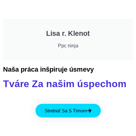
Lisa r. Klenot
Ppc ninja
Naša práca inšpiruje úsmevy
Tváre Za našim úspechom
Stretnúť Sa S Tímom