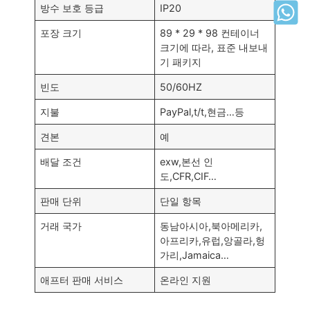
방수 보호 등급
IP20
포장 크기
89 * 29 * 98 컨테이너
크기에 따라, 표준 내보내
기 패키지
빈도
50/60HZ
지불
PayPal,t/t,현금…등
견본
예
배달 조건
exw,본선 인
도,CFR,CIF…
판매 단위
단일 항목
거래 국가
동남아시아,북아메리카,
아프리카,유럽,앙골라,헝
가리,
Jamaica
…
애프터 판매 서비스
온라인 지원