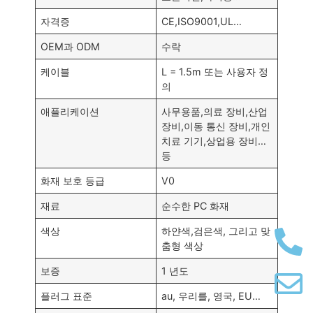
자격증
CE,
ISO9001,UL
…
OEM과 ODM
수락
케이블
L = 1.5m 또는 사용자 정
의
애플리케이션
사무용품,의료 장비,산업
장비,이동 통신 장비,개인
치료 기기,상업용 장비…
등
화재 보호 등급
V0
재료
순수한 PC 화재
색상
하얀색,검은색, 그리고 맞
춤형 색상
보증
1 년도
플러그 표준
au, 우리를, 영국, EU…