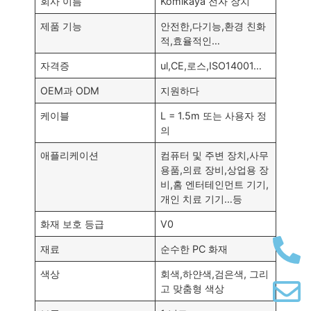
회사 이름
Komikaya 전자 장치
제품 기능
안전한,다기능,환경 친화
적,효율적인…
자격증
ul,CE,로스,ISO14001…
OEM과 ODM
지원하다
케이블
L = 1.5m 또는 사용자 정
의
애플리케이션
컴퓨터 및 주변 장치,사무
용품,의료 장비,상업용 장
비,홈 엔터테인먼트 기기,
개인 치료 기기…등
화재 보호 등급
V0
재료
순수한 PC 화재
색상
회색,하얀색,검은색, 그리
고 맞춤형 색상