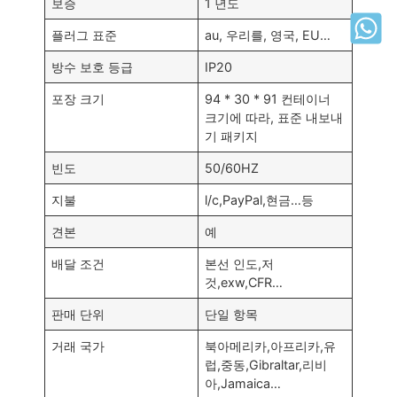
보증
1 년도
플러그 표준
au, 우리를, 영국, EU…
방수 보호 등급
IP20
포장 크기
94 * 30 * 91 컨테이너
크기에 따라, 표준 내보내
기 패키지
빈도
50/60HZ
지불
l/c,PayPal,현금…등
견본
예
배달 조건
본선 인도,저
것,exw,CFR…
판매 단위
단일 항목
거래 국가
북아메리카,아프리카,유
럽,중동,
Gibraltar
,리비
아,
Jamaica
…