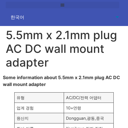
5.5
mm x 2.1mm plug
AC DC wall mount
adapter
Some information about 5.5mm x 2.1mm plug AC DC
wall mount adapter
유형
AC/DC/전력 어댑터
업계 경험
10+연령
원산지
Dongguan,광동,중국