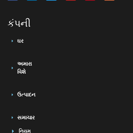
કંપની
ઘર
અમારા
વિશે
ઉત્પાદન
સમાચાર
નિયમ