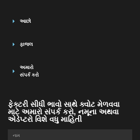
આછો
ફાજલ
અમારો
સંપર્ક કરો
ફેક્ટરી સીધી ભાવો સાથે ક્વોટ મેળવવા
માટે અમારો સંપર્ક કરો, નમૂના અથવા
એડેપ્ટરો વિશે વધુ માહિતી