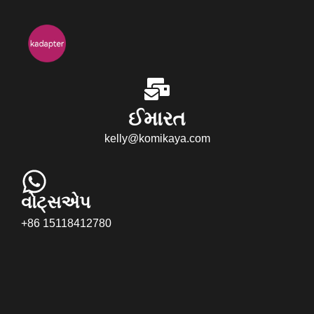
ઈમારત
kelly@komikaya.com
વોટ્સએપ
+86 15118412780