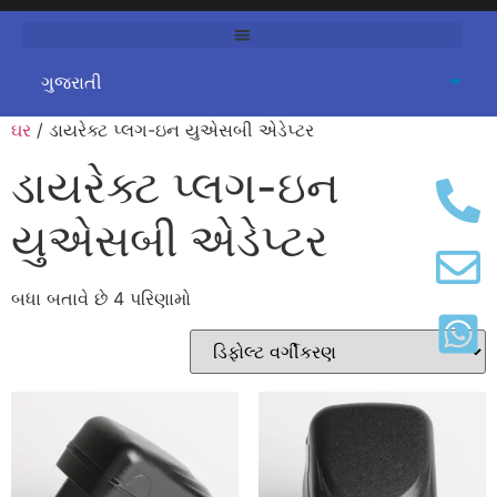
ઘર
/ ડાયરેક્ટ પ્લગ-ઇન યુએસબી એડેપ્ટર
ડાયરેક્ટ પ્લગ-ઇન
યુએસબી એડેપ્ટર
બધા બતાવે છે 4 પરિણામો