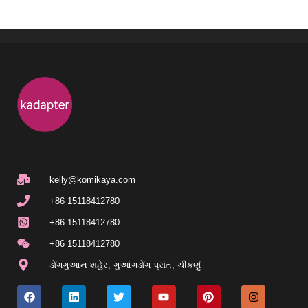
kelly@komikaya.com
+86 15118412780
+86 15118412780
+86 15118412780
ડોંગગુઆન શહેર, ગુઆંગડોંગ પ્રાંત, ચીકણું