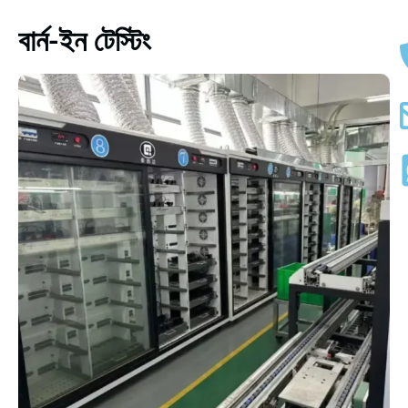
বার্ন-ইন টেস্টিং