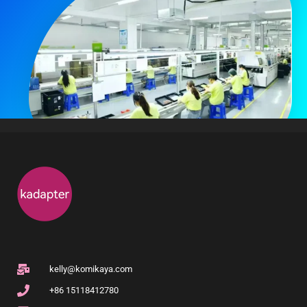
kelly@komikaya.com
+86 15118412780