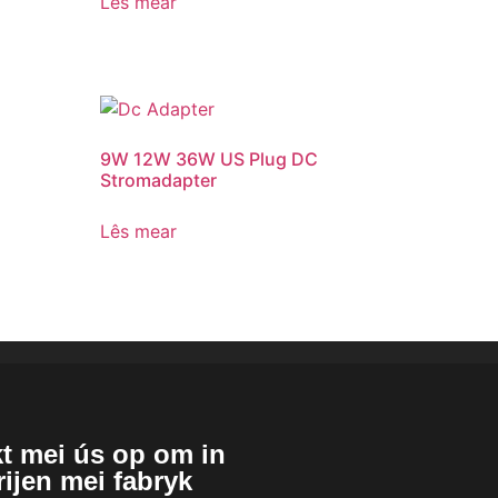
Lês mear
9W 12W 36W US Plug DC
Stromadapter
Lês mear
t mei ús op om in
krijen mei fabryk