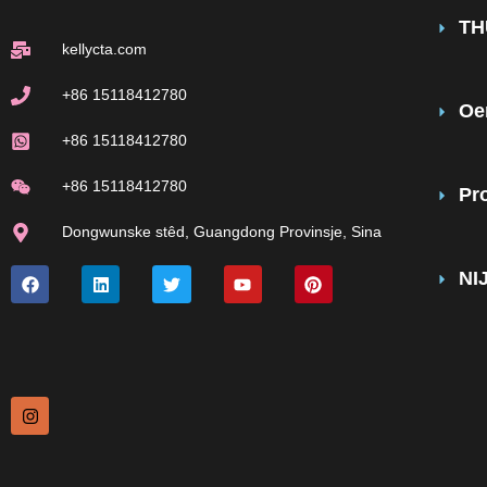
TH
kellycta.com
+86 15118412780
Oe
+86 15118412780
+86 15118412780
Pr
Dongwunske stêd, Guangdong Provinsje, Sina
NI