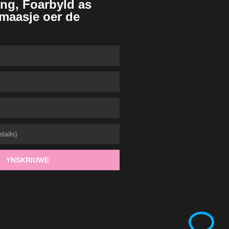
ing, Foarbyld as
maasje oer de
YNSKRIUWE