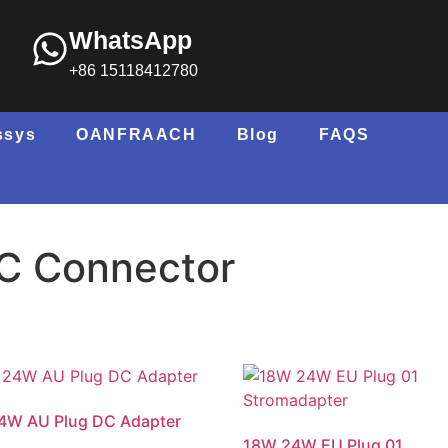
WhatsApp
+86 15118412780
ssys
OANFRAACH
Blog
FAQS
DC Connector
4W AU Plug DC Adapter
18W 24W EU Plug 01