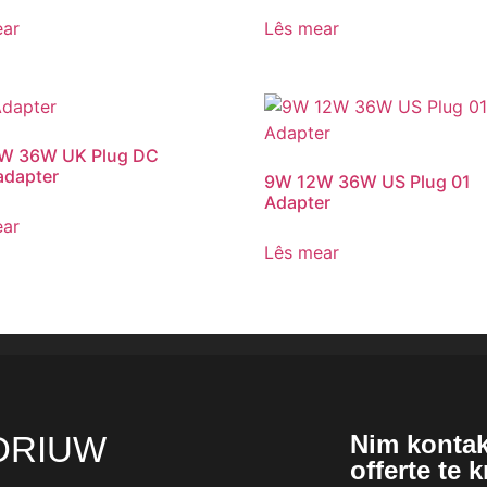
ear
Lês mear
W 36W UK Plug DC
adapter
9W 12W 36W US Plug 01
Adapter
ear
Lês mear
DRIUW
Nim kontak
offerte te 