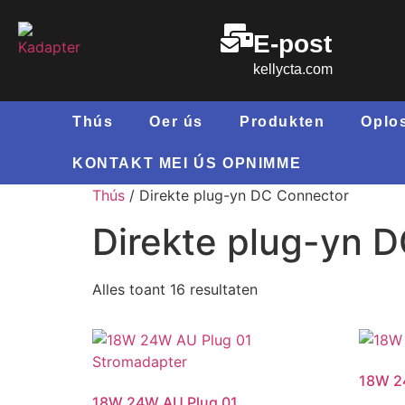
E-post
kellycta.com
Thús
Oer ús
Produkten
Oplo
KONTAKT MEI ÚS OPNIMME
Thús
/ Direkte plug-yn DC Connector
Direkte plug-yn 
Alles toant 16 resultaten
18W 2
18W 24W AU Plug 01