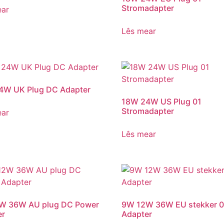
Stromadapter
ear
Lês mear
4W UK Plug DC Adapter
18W 24W US Plug 01
Stromadapter
ear
Lês mear
W 36W AU plug DC Power
9W 12W 36W EU stekker 0
er
Adapter