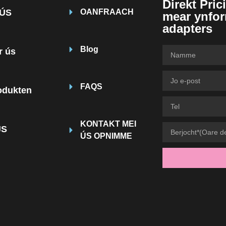
Direkt Pric
ÚS
OANFRAACH
mear ynfor
adapters
Blog
r ús
FAQS
odukten
KONTAKT MEI
JS
ÚS OPNIMME