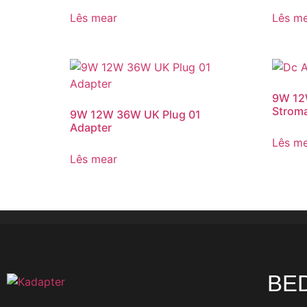
Lês mear
Lês m
9W 12
Strom
9W 12W 36W UK Plug 01
Adapter
Lês m
Lês mear
BE